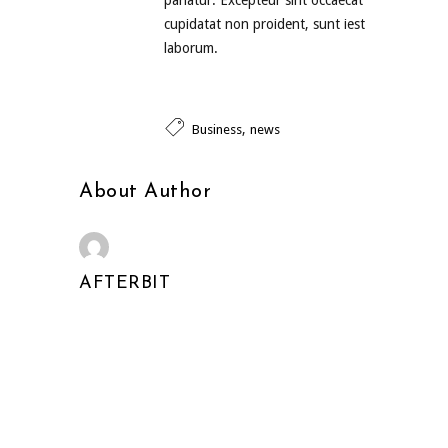
pariatur. Excepteur sint occaecat
cupidatat non proident, sunt iest
laborum.
,
Business
news
About Author
AFTERBIT